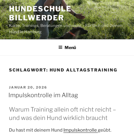
Zum
HUNDESCHULE
Inhalt
BILLWERDER
springen
Kurse, Trainings, Beratungen und mehr – Für Dich und Deinen
Hund in Hamburg
Menü
SCHLAGWORT:
HUND ALLTAGSTRAINING
VERÖFFENTLICHT
JANUAR 20, 2026
AM
Impulskontrolle im Alltag
Warum Training allein oft nicht reicht –
und was dein Hund wirklich braucht
Du hast mit deinem Hund
Impulskontrolle
geübt.