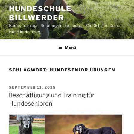
Zum
HUNDESCHULE
Inhalt
BILLWERDER
springen
Kurse, Trainings, Beratungen und mehr – Für Dich und Deinen
Hund in Hamburg
Menü
SCHLAGWORT:
HUNDESENIOR ÜBUNGEN
VERÖFFENTLICHT
SEPTEMBER 11, 2025
AM
Beschäftigung und Training für
Hundesenioren