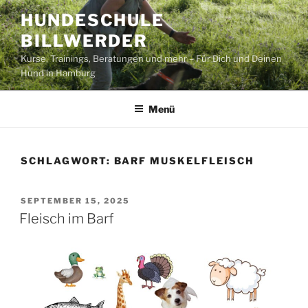
Zum
HUNDESCHULE
Inhalt
BILLWERDER
springen
Kurse, Trainings, Beratungen und mehr – Für Dich und Deinen
Hund in Hamburg
Menü
SCHLAGWORT:
BARF MUSKELFLEISCH
VERÖFFENTLICHT
SEPTEMBER 15, 2025
AM
Fleisch im Barf