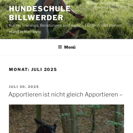
Zum
HUNDESCHULE
Inhalt
BILLWERDER
springen
Kurse, Trainings, Beratungen und mehr – Für Dich und Deinen
Hund in Hamburg
Menü
MONAT:
JULI 2025
VERÖFFENTLICHT
JULI 30, 2025
AM
Apportieren ist nicht gleich Apportieren –