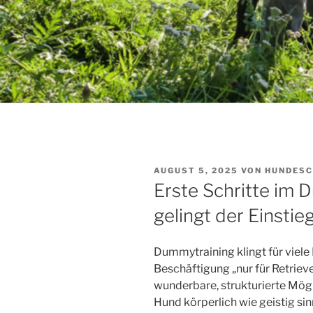
VERÖFFENTLICHT
AUGUST 5, 2025
VON
HUNDESC
AM
Erste Schritte im 
gelingt der Einstie
Dummytraining klingt für viele
Beschäftigung „nur für Retrieve
wunderbare, strukturierte Mögl
Hund körperlich wie geistig si