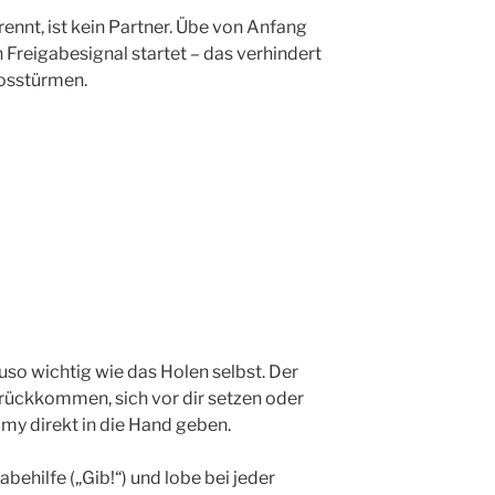
rennt, ist kein Partner. Übe von Anfang
n Freigabesignal startet – das verhindert
Losstürmen.
so wichtig wie das Holen selbst. Der
urückkommen, sich vor dir setzen oder
my direkt in die Hand geben.
behilfe („Gib!“) und lobe bei jeder