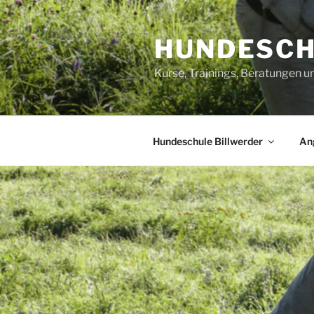
Zum
Inhalt
HUNDESCH
springen
Kurse, Trainings, Beratungen 
Hundeschule Billwerder
An