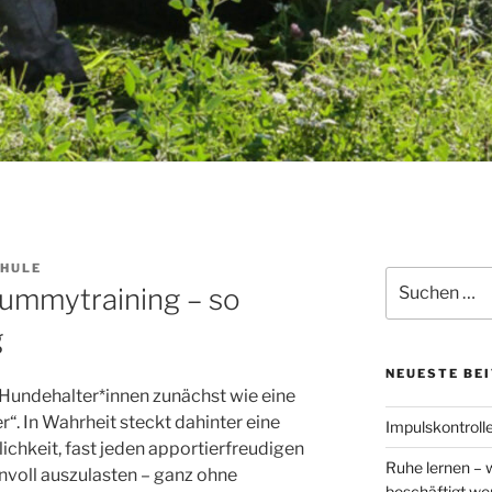
HULE
Suchen
Dummytraining – so
nach:
g
NEUESTE BE
 Hundehalter*innen zunächst wie eine
r“. In Wahrheit steckt dahinter eine
Impulskontrolle
ichkeit, fast jeden apportierfreudigen
Ruhe lernen – 
nnvoll auszulasten – ganz ohne
beschäftigt w