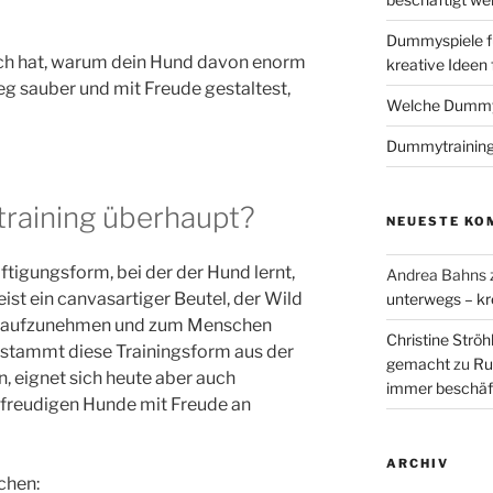
Dummyspiele f
ich hat, warum dein Hund davon enorm
kreative Ideen
ieg sauber und mit Freude gestaltest,
Welche Dummys
Dummytraining
raining überhaupt?
NEUESTE KO
tigungsform, bei der der Hund lernt,
Andrea Bahns
t ein canvasartiger Beutel, der Wild
unterwegs – kr
en, aufzunehmen und zum Menschen
Christine Ströh
 stammt diese Trainingsform aus der
gemacht
zu
Ru
n, eignet sich heute aber auch
immer beschäf
rfreudigen Hunde mit Freude an
ARCHIV
chen: