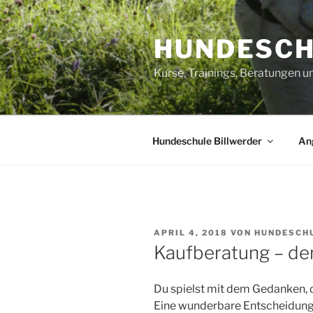
Zum
Inhalt
HUNDESCH
springen
Kurse, Trainings, Beratungen 
Hundeschule Billwerder
An
VERÖFFENTLICHT
APRIL 4, 2018
VON
HUNDESCH
AM
Kaufberatung – der
Du spielst mit dem Gedanken, 
Eine wunderbare Entscheidung –