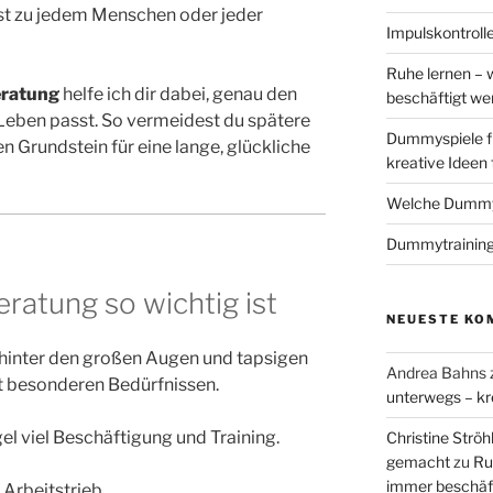
sst zu jedem Menschen oder jeder
Impulskontrolle
Ruhe lernen – 
eratung
helfe ich dir dabei, genau den
beschäftigt w
 Leben passt. So vermeidest du spätere
Dummyspiele f
n Grundstein für eine lange, glückliche
kreative Ideen
Welche Dummys
Dummytraining
atung so wichtig ist
NEUESTE KO
r hinter den großen Augen und tapsigen
Andrea Bahns
it besonderen Bedürfnissen.
unterwegs – kr
gel viel Beschäftigung und Training.
Christine Ströh
gemacht
zu
Ru
immer beschäf
 Arbeitstrieb.