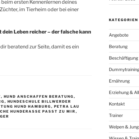
h beim ersten Kennenlernen deines
üchter, im Tierheim oder bei einer
KATEGORIEN
 dein Leben reicher – der falsche kann
Angebote
dir beratend zur Seite, damit es ein
Beratung
Beschäftigung
Dummytraining 
Ernährung
Erziehung & All
F
,
HUND ANSCHAFFEN BERATUNG
,
RG
,
HUNDESCHULE BILLWERDER
Kontakt
ATUNG HUND HAMBURG
,
PETRA LAU
CHE HUNDERASSE PASST ZU MIR
,
Trainer
NGER
Welpen & Jun
Wissen & Train