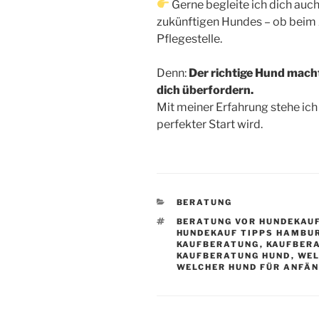
Gerne begleite ich dich auc
zukünftigen Hundes – ob beim Z
Pflegestelle.
Denn:
Der richtige Hund macht
dich überfordern.
Mit meiner Erfahrung stehe ich 
perfekter Start wird.
KATEGORIEN
BERATUNG
SCHLAGWÖRTER
BERATUNG VOR HUNDEKAU
HUNDEKAUF TIPPS HAMBU
KAUFBERATUNG
,
KAUFBER
KAUFBERATUNG HUND
,
WEL
WELCHER HUND FÜR ANFÄ