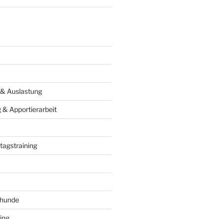
 & Auslastung
& Apportierarbeit
tagstraining
ghunde
ing