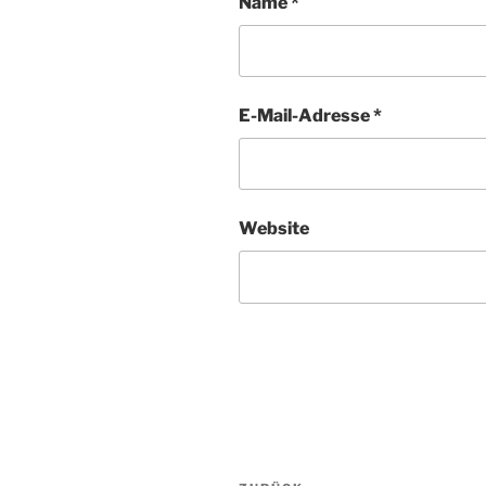
Name
*
E-Mail-Adresse
*
Website
Beitragsnavigation