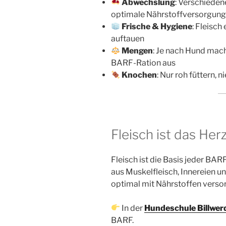
Abwechslung
: Verschieden
optimale Nährstoffversorgung
Frische & Hygiene
: Fleisch
auftauen
Mengen
: Je nach Hund mac
BARF-Ration aus
Knochen
: Nur roh füttern, 
Fleisch ist das He
Fleisch ist die Basis jeder BA
aus Muskelfleisch, Innereien un
optimal mit Nährstoffen versorg
In der
Hundeschule Billwer
BARF.