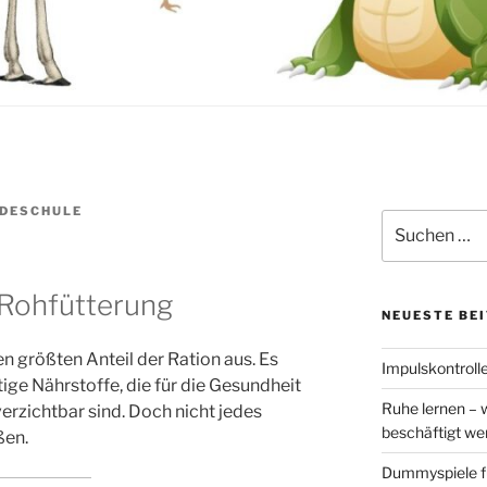
DESCHULE
Suchen
nach:
 Rohfütterung
NEUESTE BE
 größten Anteil der Ration aus. Es
Impulskontrolle
tige Nährstoffe, die für die Gesundheit
Ruhe lernen – 
rzichtbar sind. Doch nicht jedes
beschäftigt w
ßen.
Dummyspiele f