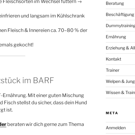
e Fleischsorten im Wechsel füttern →
Beratung
Beschäftigung
 einfrieren und langsam im Kühlschrank
Dummytraining 
hen Fleisch & Innereien ca. 70–80 % der
Ernährung
niemals gekocht!
Erziehung & All
Kontakt
Trainer
rzstück im BARF
Welpen & Jun
Wissen & Train
RF-Ernährung. Mit einer guten Mischung
d Fisch stellst du sicher, dass dein Hund
t ist.
META
der
beraten wir dich gerne zum Thema
Anmelden