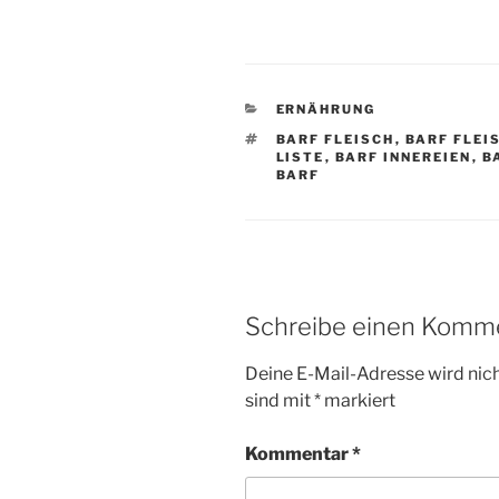
KATEGORIEN
ERNÄHRUNG
SCHLAGWÖRTER
BARF FLEISCH
,
BARF FLEI
LISTE
,
BARF INNEREIEN
,
B
BARF
Schreibe einen Komm
Deine E-Mail-Adresse wird nicht
sind mit
*
markiert
Kommentar
*