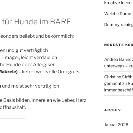
kreative Ideen
Welche Dummys
h für Hunde im BARF
Dummytraining
esonders beliebt und bekömmlich:
NEUESTE KO
isen und gut verträglich
)
– mager, leicht verdaulich
Andrea Bahns
che Hunde oder Allergiker
unterwegs – kr
 Makrele)
– liefert wertvolle Omega-3-
Christine Ströh
gemacht
zu
Ru
 und meist sehr verträglich
immer beschäf
e Basis bilden, Innereien wie Leber, Herz
offhaushalt.
ARCHIV
Januar 2026