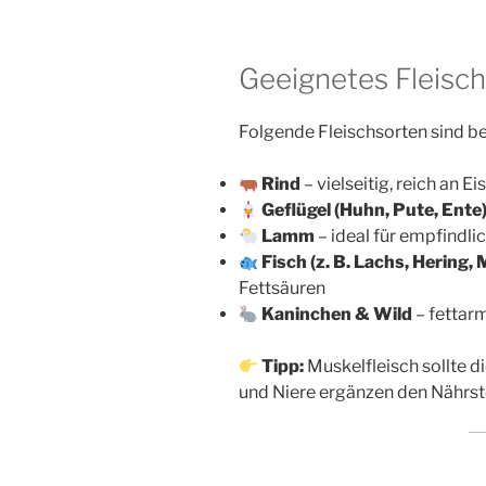
Geeignetes Fleisc
Folgende Fleischsorten sind b
Rind
– vielseitig, reich an E
Geflügel (Huhn, Pute, Ente
Lamm
– ideal für empfindli
Fisch (z. B. Lachs, Hering,
Fettsäuren
Kaninchen & Wild
– fettarm
Tipp:
Muskelfleisch sollte di
und Niere ergänzen den Nährst