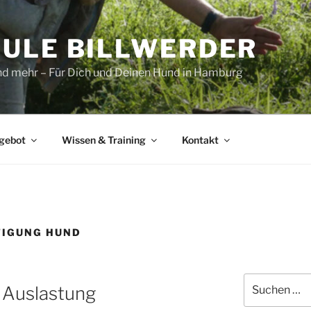
ULE BILLWERDER
und mehr – Für Dich und Deinen Hund in Hamburg
gebot
Wissen & Training
Kontakt
TIGUNG HUND
Suchen
 Auslastung
nach: