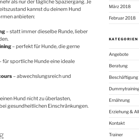
ehr als nur der tägliche Spaziergang. Je
März 2018
heitszustand kannst du deinem Hund
rmen anbieten:
Februar 2018
ng
– statt immer dieselbe Runde, lieber
den.
KATEGORIEN
ining
– perfekt für Hunde, die gerne
Angebote
– für sportliche Hunde eine ideale
Beratung
cours
– abwechslungsreich und
Beschäftigung
Dummytraining 
einen Hund nicht zu überlasten,
Ernährung
ei gesundheitlichen Einschränkungen.
Erziehung & All
Kontakt
g
Trainer