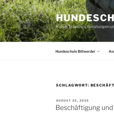
Zum
Inhalt
HUNDESCH
springen
Kurse, Trainings, Beratungen 
Hundeschule Billwerder
An
SCHLAGWORT:
BESCHÄF
VERÖFFENTLICHT
AUGUST 25, 2025
AM
Beschäftigung und