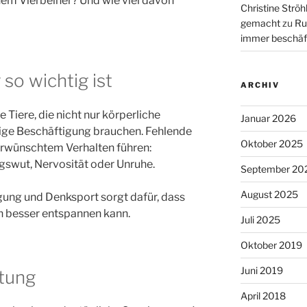
nem Vierbeiner? Und wie viel davon
Christine Ströh
gemacht
zu
Ru
immer beschäf
o wichtig ist
ARCHIV
 Tiere, die nicht nur körperliche
Januar 2026
ige Beschäftigung brauchen. Fehlende
Oktober 2025
erwünschtem Verhalten führen:
gswut, Nervosität oder Unruhe.
September 20
August 2025
gung und Denksport sorgt dafür, dass
ch besser entspannen kann.
Juli 2025
Oktober 2019
Juni 2019
stung
April 2018