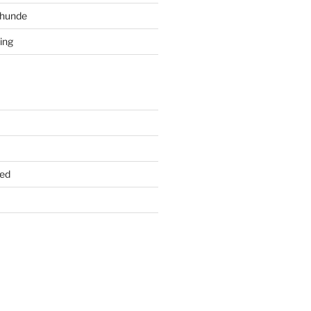
ghunde
ing
ed