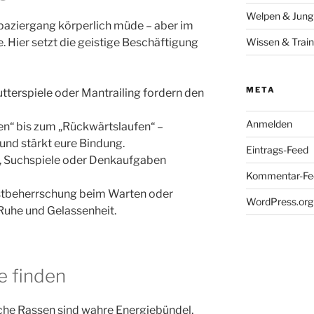
Welpen & Jun
paziergang körperlich müde – aber im
. Hier setzt die geistige Beschäftigung
Wissen & Train
META
utterspiele oder Mantrailing fordern den
Anmelden
en“ bis zum „Rückwärtslaufen“ –
und stärkt eure Bindung.
Eintrags-Feed
er, Suchspiele oder Denkaufgaben
Kommentar-Fe
bstbeherrschung beim Warten oder
WordPress.org
 Ruhe und Gelassenheit.
e finden
nche Rassen sind wahre Energiebündel,