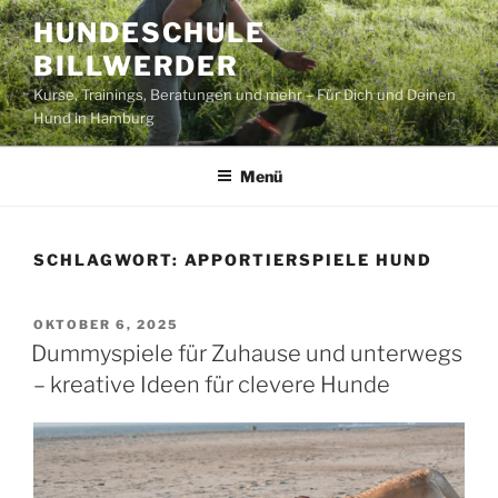
Zum
HUNDESCHULE
Inhalt
BILLWERDER
springen
Kurse, Trainings, Beratungen und mehr – Für Dich und Deinen
Hund in Hamburg
Menü
SCHLAGWORT:
APPORTIERSPIELE HUND
VERÖFFENTLICHT
OKTOBER 6, 2025
AM
Dummyspiele für Zuhause und unterwegs
– kreative Ideen für clevere Hunde