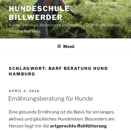
Zum
HUNDESCHULE
Inhalt
BILLWERDER
springen
Kurse, Trainings, Beratungen und mehr – Für Dich und Deinen
Hund in Hamburg
Menü
SCHLAGWORT:
BARF BERATUNG HUND
HAMBURG
VERÖFFENTLICHT
APRIL 4, 2018
AM
Ernährungsberatung für Hunde
Eine gesunde Ernährung ist die Basis für ein langes,
aktives und glückliches Hundeleben. Besonders am
Herzen liegt mir die
artgerechte Rohfütterung