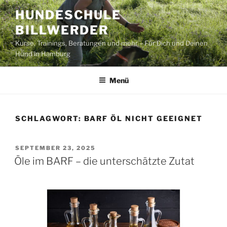
Zum
HUNDESCHULE
Inhalt
BILLWERDER
springen
Kurse, Trainings, Beratungen und mehr – Für Dich und Deinen
Hund in Hamburg
Menü
SCHLAGWORT:
BARF ÖL NICHT GEEIGNET
VERÖFFENTLICHT
SEPTEMBER 23, 2025
AM
Öle im BARF – die unterschätzte Zutat