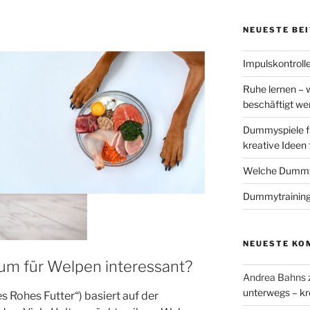
NEUESTE BE
Impulskontrolle
Ruhe lernen – 
beschäftigt w
Dummyspiele f
kreative Ideen
Welche Dummys
Dummytraining
NEUESTE KO
um für Welpen interessant?
Andrea Bahns
unterwegs – kr
 Rohes Futter“) basiert auf der