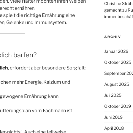
den. Viele Halter möchten ihren Welpen
Christine Ströh
erecht ernähren.
gemacht
zu
Ru
spielt die richtige Ernährung eine
immer beschäf
hen, Gelenke und Immunsystem.
ARCHIV
Januar 2026
lich barfen?
Oktober 2025
lich
, erfordert aber besondere Sorgfalt:
September 20
uchen mehr Energie, Kalzium und
August 2025
Juli 2025
usgewogene Ernährung kann
Oktober 2019
 Fütterungsplan vom Fachmann ist
Juni 2019
April 2018
er-nichts“. Auch eine teilweise