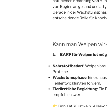
natürlichen Ernährung von Hun
von Beginn an gesund und artg
Gerade in der Wachstumsphase 
entscheidende Rolle für Knoc
Kann man Welpen wirk
Ja –
BARF für Welpen ist mög
Nährstoffbedarf
: Welpen bra
Proteine.
Wachstumsphase
: Eine una
Fehlentwicklungen fördern.
Tierärztliche Begleitung
: Ein
empfehlenswert.
Tipp: BARF ist kein „Alles-od