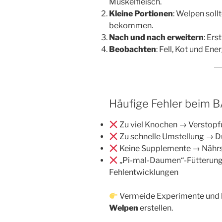
Muskelfleisch.
Kleine Portionen
: Welpen soll
bekommen.
Nach und nach erweitern
: Er
Beobachten
: Fell, Kot und Ene
Häufige Fehler beim 
Zu viel Knochen → Verstop
Zu schnelle Umstellung → Du
Keine Supplemente → Nähr
„Pi-mal-Daumen“-Fütterung
Fehlentwicklungen
Vermeide Experimente und l
Welpen
erstellen.