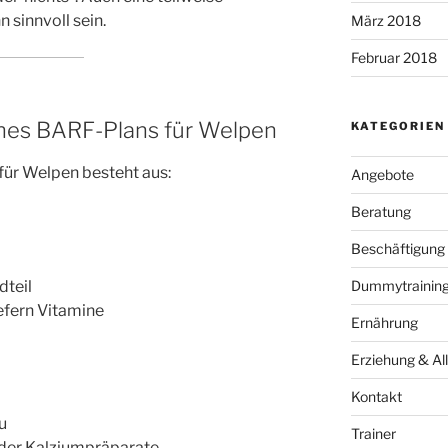
 sinnvoll sein.
März 2018
Februar 2018
ines BARF-Plans für Welpen
KATEGORIEN
ür Welpen besteht aus:
Angebote
Beratung
Beschäftigung
dteil
Dummytraining 
iefern Vitamine
Ernährung
Erziehung & All
Kontakt
u
Trainer
oder Kalziumpräparate