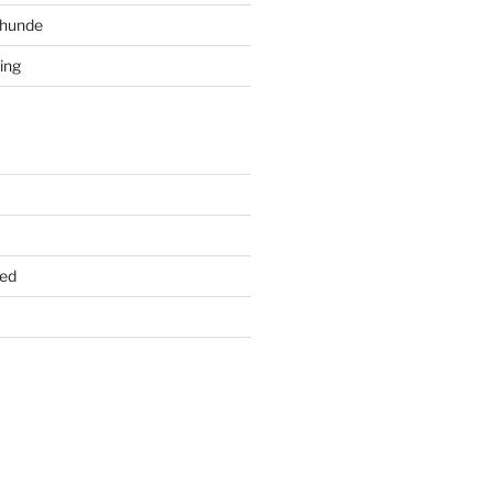
ghunde
ing
ed