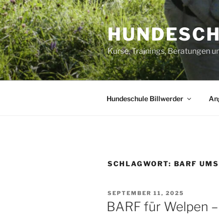
Zum
Inhalt
HUNDESCH
springen
Kurse, Trainings, Beratungen 
Hundeschule Billwerder
An
SCHLAGWORT:
BARF UMS
VERÖFFENTLICHT
SEPTEMBER 11, 2025
AM
BARF für Welpen –