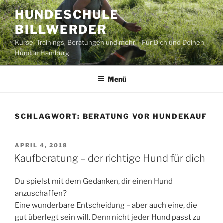
Zum
HUNDESCHULE
Inhalt
BILLWERDER
springen
Kurse, Trainings, Beratungen und mehr – Für Dich und Deinen
Hund in Hamburg
Menü
SCHLAGWORT:
BERATUNG VOR HUNDEKAUF
VERÖFFENTLICHT
APRIL 4, 2018
AM
Kaufberatung – der richtige Hund für dich
Du spielst mit dem Gedanken, dir einen Hund
anzuschaffen?
Eine wunderbare Entscheidung – aber auch eine, die
gut überlegt sein will. Denn nicht jeder Hund passt zu