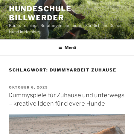
Zum
HUNDESCHULE
Inhalt
BILLWERDER
springen
Kurse, Trainings, Beratungen und mehr – Für Dich und Deinen
Hund in Hamburg
Menü
SCHLAGWORT:
DUMMYARBEIT ZUHAUSE
VERÖFFENTLICHT
OKTOBER 6, 2025
AM
Dummyspiele für Zuhause und unterwegs
– kreative Ideen für clevere Hunde