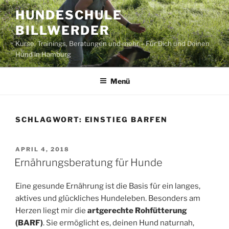
Zum
HUNDESCHULE
Inhalt
BILLWERDER
springen
Kurse, Trainings, Beratungen und mehr – Für Dich und Deinen
Hund in Hamburg
Menü
SCHLAGWORT:
EINSTIEG BARFEN
VERÖFFENTLICHT
APRIL 4, 2018
AM
Ernährungsberatung für Hunde
Eine gesunde Ernährung ist die Basis für ein langes,
aktives und glückliches Hundeleben. Besonders am
Herzen liegt mir die
artgerechte Rohfütterung
(BARF)
. Sie ermöglicht es, deinen Hund naturnah,