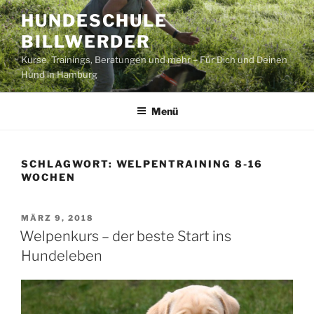
Zum
HUNDESCHULE
Inhalt
BILLWERDER
springen
Kurse, Trainings, Beratungen und mehr – Für Dich und Deinen
Hund in Hamburg
Menü
SCHLAGWORT:
WELPENTRAINING 8-16
WOCHEN
VERÖFFENTLICHT
MÄRZ 9, 2018
AM
Welpenkurs – der beste Start ins
Hundeleben