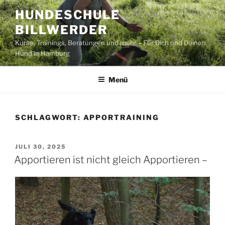
Zum
HUNDESCHULE
Inhalt
BILLWERDER
springen
Kurse, Trainings, Beratungen und mehr – Für Dich und Deinen
Hund in Hamburg
Menü
SCHLAGWORT:
APPORTRAINING
VERÖFFENTLICHT
JULI 30, 2025
AM
Apportieren ist nicht gleich Apportieren –