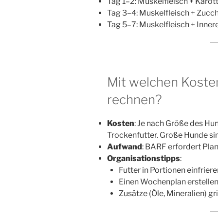
Tag 1–2: Muskelfleisch + Karo
Tag 3–4: Muskelfleisch + Zucchi
Tag 5–7: Muskelfleisch + Inne
Mit welchen Koste
rechnen?
Kosten
: Je nach Größe des H
Trockenfutter. Große Hunde sin
Aufwand
: BARF erfordert Plan
Organisationstipps
:
Futter in Portionen einfriere
Einen Wochenplan erstellen
Zusätze (Öle, Mineralien) gri