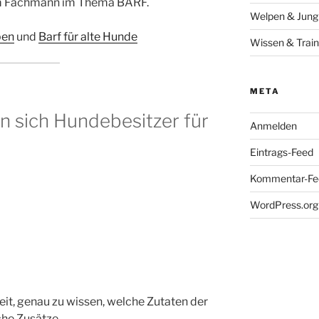
em Fachmann im Thema BARF.
Welpen & Jun
pen
und
Barf für alte Hunde
Wissen & Train
META
 sich Hundebesitzer für
Anmelden
Eintrags-Feed
Kommentar-Fe
WordPress.org
eit, genau zu wissen, welche Zutaten der
he Zusätze.