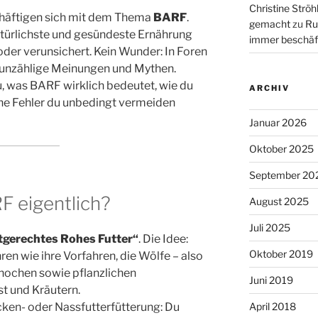
Christine Ströh
häftigen sich mit dem Thema
BARF
.
gemacht
zu
Ru
atürlichste und gesündeste Ernährung
immer beschäf
oder verunsichert. Kein Wunder: In Foren
 unzählige Meinungen und Mythen.
u, was BARF wirklich bedeutet, wie du
ARCHIV
che Fehler du unbedingt vermeiden
Januar 2026
Oktober 2025
September 20
 eigentlich?
August 2025
Juli 2025
tgerechtes Rohes Futter“
. Die Idee:
Oktober 2019
ren wie ihre Vorfahren, die Wölfe – also
Knochen sowie pflanzlichen
Juni 2019
t und Kräutern.
cken- oder Nassfutterfütterung: Du
April 2018