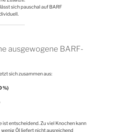
lässt sich pauschal auf BARF
ividuell.
ine ausgewogene BARF-
etzt sich zusammen aus:
0 %)
)
e ist entscheidend. Zu viel Knochen kann
wenig Öl liefert nicht ausreichend