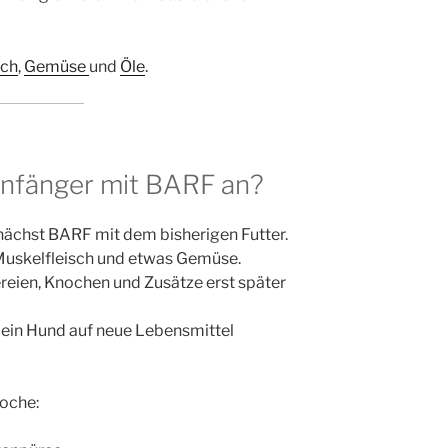
sch
,
Gemüse
und
Öle
.
Anfänger mit BARF an?
nächst BARF mit dem bisherigen Futter.
 Muskelfleisch und etwas Gemüse.
ereien, Knochen und Zusätze erst später
 dein Hund auf neue Lebensmittel
Woche: