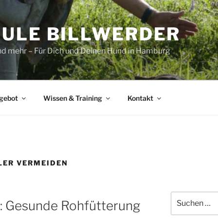
ULE BILLWERDER
und mehr – Für Dich und Deinen Hund in Hamburg
gebot
Wissen & Training
Kontakt
LER VERMEIDEN
Suchen
: Gesunde Rohfütterung
nach: