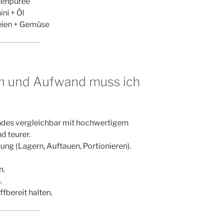
ttenpüree
ni + Öl
reien + Gemüse
n und Aufwand muss ich
undes vergleichbar mit hochwertigem
d teurer.
ung (Lagern, Auftauen, Portionieren).
n.
.
ffbereit halten.