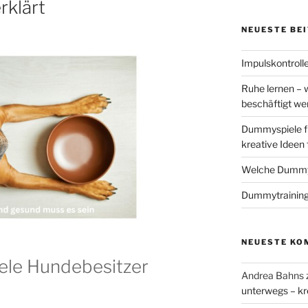
erklärt
NEUESTE BE
Impulskontrolle
Ruhe lernen – 
beschäftigt w
Dummyspiele f
kreative Ideen
Welche Dummys
Dummytraining
NEUESTE KO
ele Hundebesitzer
Andrea Bahns
unterwegs – kr