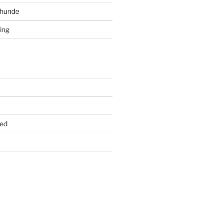
ghunde
ing
ed