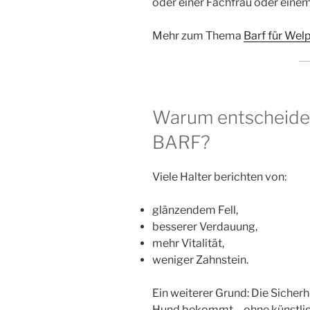
oder einer Fachfrau oder ein
Mehr zum Thema
Barf für Wel
Warum entscheiden
BARF?
Viele Halter berichten von:
glänzendem Fell,
besserer Verdauung,
mehr Vitalität,
weniger Zahnstein.
Ein weiterer Grund: Die Sicherh
Hund bekommt – ohne künstlic