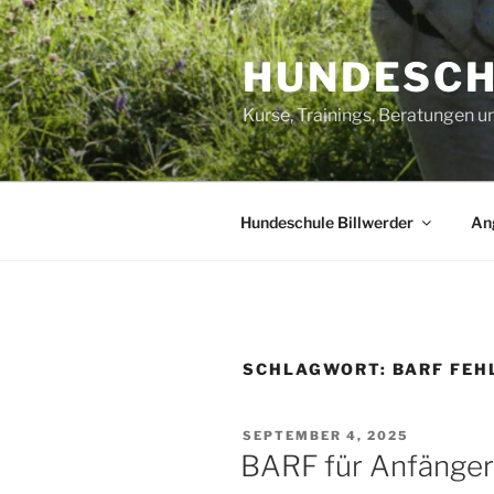
Zum
Inhalt
HUNDESCH
springen
Kurse, Trainings, Beratungen 
Hundeschule Billwerder
An
SCHLAGWORT:
BARF FEH
VERÖFFENTLICHT
SEPTEMBER 4, 2025
AM
BARF für Anfänger