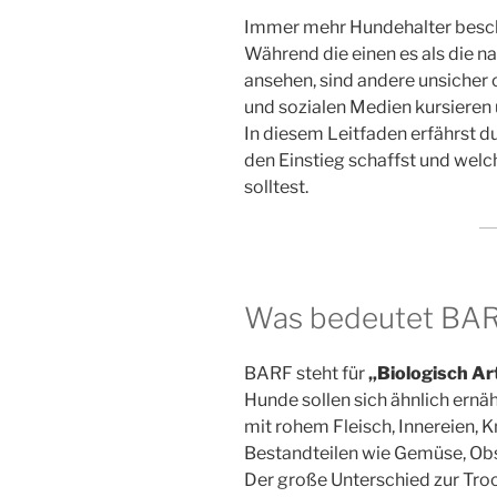
Immer mehr Hundehalter besc
Während die einen es als die n
ansehen, sind andere unsicher 
und sozialen Medien kursieren
In diesem Leitfaden erfährst d
den Einstieg schaffst und wel
solltest.
Was bedeutet BARF
BARF steht für
„Biologisch Ar
Hunde sollen sich ähnlich ernäh
mit rohem Fleisch, Innereien, 
Bestandteilen wie Gemüse, Obs
Der große Unterschied zur Tro