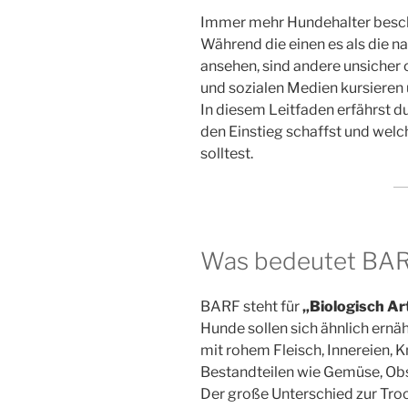
Immer mehr Hundehalter besc
Während die einen es als die n
ansehen, sind andere unsicher 
und sozialen Medien kursieren
In diesem Leitfaden erfährst d
den Einstieg schaffst und wel
solltest.
Was bedeutet BARF
BARF steht für
„Biologisch Ar
Hunde sollen sich ähnlich ernäh
mit rohem Fleisch, Innereien, 
Bestandteilen wie Gemüse, Obs
Der große Unterschied zur Tro