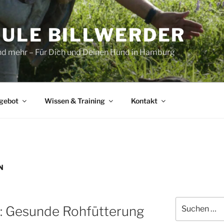
ULE BILLWERDER
und mehr – Für Dich und Deinen Hund in Hamburg
gebot
Wissen & Training
Kontakt
N
Suchen
: Gesunde Rohfütterung
nach: