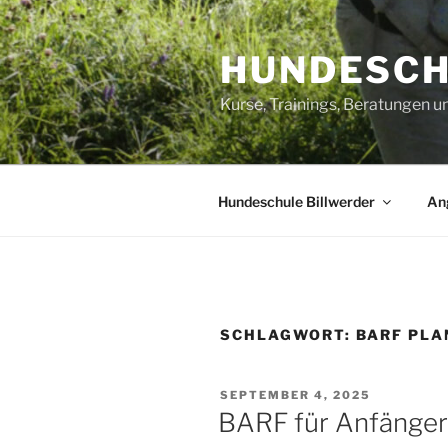
Zum
Inhalt
HUNDESCH
springen
Kurse, Trainings, Beratungen 
Hundeschule Billwerder
An
SCHLAGWORT:
BARF PLA
VERÖFFENTLICHT
SEPTEMBER 4, 2025
AM
BARF für Anfänger