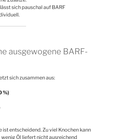
lässt sich pauschal auf BARF
ividuell.
ine ausgewogene BARF-
etzt sich zusammen aus:
0 %)
)
e ist entscheidend. Zu viel Knochen kann
wenig Öl liefert nicht ausreichend