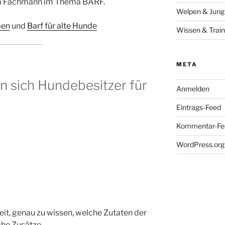
em Fachmann im Thema BARF.
Welpen & Jun
pen
und
Barf für alte Hunde
Wissen & Train
META
 sich Hundebesitzer für
Anmelden
Eintrags-Feed
Kommentar-Fe
WordPress.org
eit, genau zu wissen, welche Zutaten der
he Zusätze.