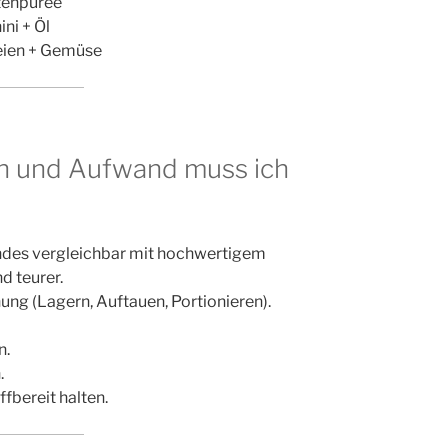
ttenpüree
ni + Öl
reien + Gemüse
n und Aufwand muss ich
undes vergleichbar mit hochwertigem
d teurer.
ung (Lagern, Auftauen, Portionieren).
n.
.
ffbereit halten.