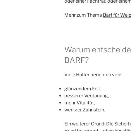
oder einer Fachfrau oder ein
Mehr zum Thema
Barf für Wel
Warum entscheiden
BARF?
Viele Halter berichten von:
glänzendem Fell,
besserer Verdauung,
mehr Vitalität,
weniger Zahnstein.
Ein weiterer Grund: Die Sicherh
Hund bekommt – ohne künstlic