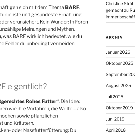
Christine Ströh
häftigen sich mit dem Thema
BARF
.
gemacht
zu
Ru
atürlichste und gesündeste Ernährung
immer beschäf
oder verunsichert. Kein Wunder: In Foren
 unzählige Meinungen und Mythen.
u, was BARF wirklich bedeutet, wie du
ARCHIV
che Fehler du unbedingt vermeiden
Januar 2026
Oktober 2025
September 20
 eigentlich?
August 2025
Juli 2025
tgerechtes Rohes Futter“
. Die Idee:
Oktober 2019
ren wie ihre Vorfahren, die Wölfe – also
Knochen sowie pflanzlichen
Juni 2019
t und Kräutern.
cken- oder Nassfutterfütterung: Du
April 2018