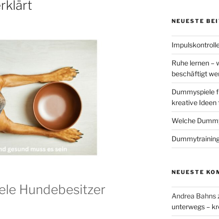
erklärt
NEUESTE BE
Impulskontrolle
Ruhe lernen – 
beschäftigt w
Dummyspiele f
kreative Ideen
Welche Dummys
Dummytraining
NEUESTE KO
ele Hundebesitzer
Andrea Bahns
unterwegs – kr