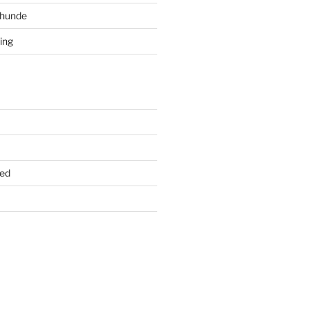
ghunde
ing
ed