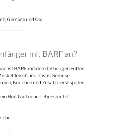
sch
,
Gemüse
und
Öle
.
Anfänger mit BARF an?
nächst BARF mit dem bisherigen Futter.
 Muskelfleisch und etwas Gemüse.
ereien, Knochen und Zusätze erst später
 dein Hund auf neue Lebensmittel
Woche: