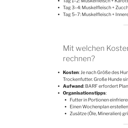
Tag 1–2: Muskelfleisch + Karo
Tag 3–4: Muskelfleisch + Zucchi
Tag 5–7: Muskelfleisch + Inne
Mit welchen Koste
rechnen?
Kosten
: Je nach Größe des H
Trockenfutter. Große Hunde sin
Aufwand
: BARF erfordert Plan
Organisationstipps
:
Futter in Portionen einfriere
Einen Wochenplan erstellen
Zusätze (Öle, Mineralien) gri