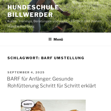
Zum
HUNDESCHULE
Inhalt
BILLWERDER
springen
Kurse, Trainings, Beratungen und mehr – Für Dich und Deinen
Hund in Hamburg
Menü
SCHLAGWORT:
BARF UMSTELLUNG
VERÖFFENTLICHT
SEPTEMBER 4, 2025
AM
BARF für Anfänger: Gesunde
Rohfütterung Schritt für Schritt erklärt